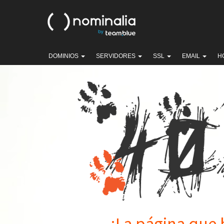
DOMINIOS
SERVIDORES
SSL
EMAIL
H
¡La página que 