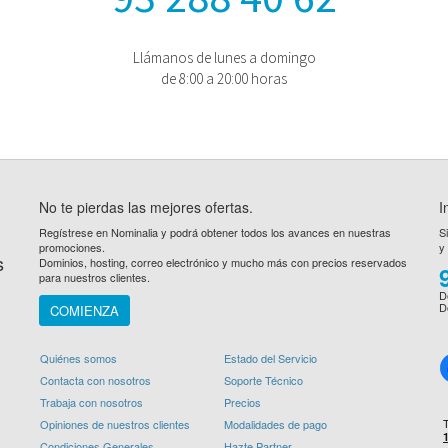
Llámanos de lunes a domingo
de 8:00 a 20:00 horas
No te pierdas las mejores ofertas.
I
Regístrese en Nominalia y podrá obtener todos los avances en nuestras
S
promociones.
y
s
Dominios, hosting, correo electrónico y mucho más con precios reservados
para nuestros clientes.
D
D
COMIENZA
Quiénes somos
Estado del Servicio
Contacta con nosotros
Soporte Técnico
Trabaja con nosotros
Precios
Opiniones de nuestros clientes
Modalidades de pago
Condiciones Generales
Hazte Partner