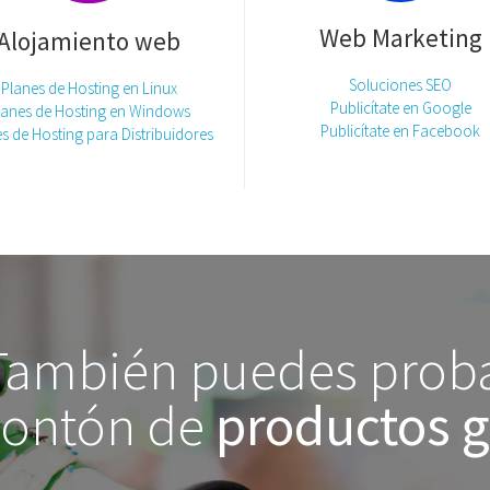
Web Marketing
Alojamiento web
Soluciones SEO
Planes de Hosting en Linux
Publicítate en Google
lanes de Hosting en Windows
Publicítate en Facebook
s de Hosting para Distribuidores
También puedes prob
ontón de
productos g