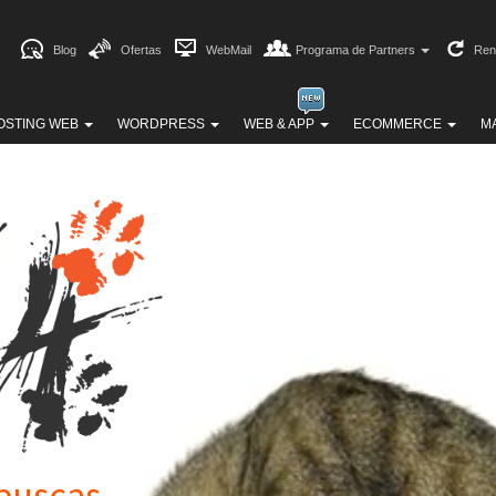
Blog
Ofertas
WebMail
Programa de Partners
Ren
OSTING WEB
WORDPRESS
WEB & APP
ECOMMERCE
M
buscas