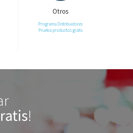
Otros
Programa Distribuidores
Prueba productos gratis
ar
ratis
!