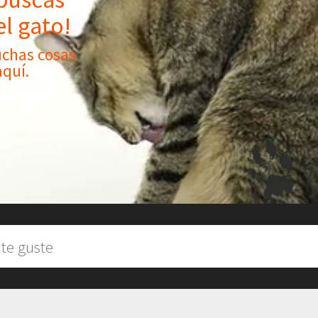
el gato!
uchas cosas
aquí.