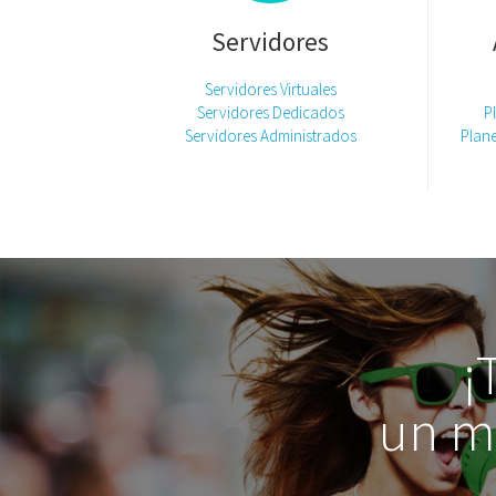
Servidores
Servidores Virtuales
Servidores Dedicados
P
Servidores Administrados
Plane
¡
un m