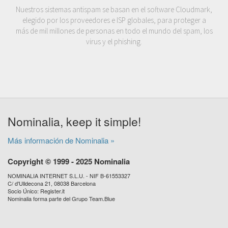
Nuestros sistemas antispam se basan en el software Cloudmark,
elegido por los proveedores e ISP globales, para proteger a
más de mil millones de personas en todo el mundo del spam, los
virus y el phishing.
Nominalia, keep it simple!
Más información de Nominalia »
Copyright © 1999 - 2025 Nominalia
NOMINALIA INTERNET S.L.U. - NIF B-61553327
C/ d'Ulldecona 21, 08038 Barcelona
Socio Único: Register.it
Nominalia forma parte del Grupo Team.Blue