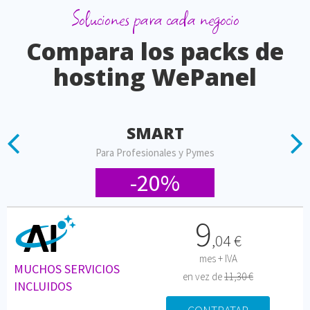
Soluciones para cada negocio
Compara los packs de
hosting WePanel
SMART
Previous
N
Para Profesionales y Pymes
-20%
9
,
04
€
mes + IVA
MUCHOS SERVICIOS
en vez de
11,30 €
INCLUIDOS