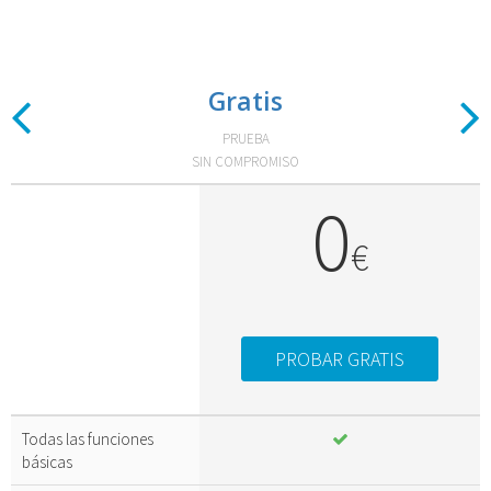
Gratis
Previous
N
PRUEBA
SIN COMPROMISO
0
€
PROBAR GRATIS
Todas las funciones
básicas