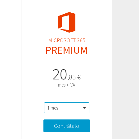
MICROSOFT 365
PREMIUM
20
,
85
€
mes + IVA
Contrátalo