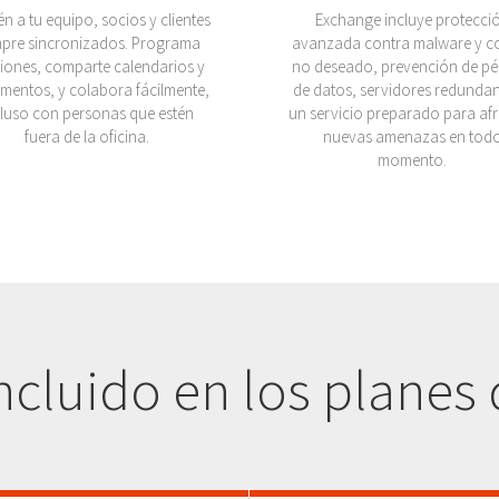
n a tu equipo, socios y clientes
Exchange incluye protecci
mpre sincronizados. Programa
avanzada contra malware y c
iones, comparte calendarios y
no deseado, prevención de pé
mentos, y colabora fácilmente,
de datos, servidores redundan
cluso con personas que estén
un servicio preparado para af
fuera de la oficina.
nuevas amenazas en tod
momento.
ncluido en los planes 