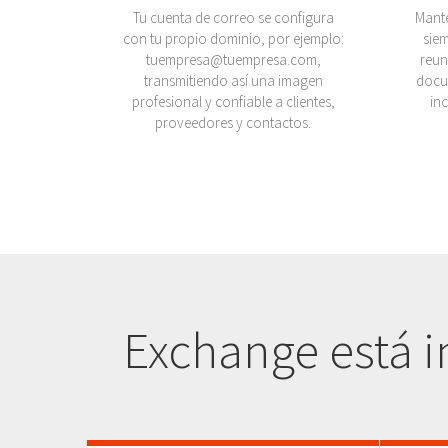
Tu cuenta de correo se configura
Manté
con tu propio dominio, por ejemplo:
sie
tuempresa@tuempresa.com,
reun
transmitiendo así una imagen
docu
profesional y confiable a clientes,
in
proveedores y contactos.
Exchange está i