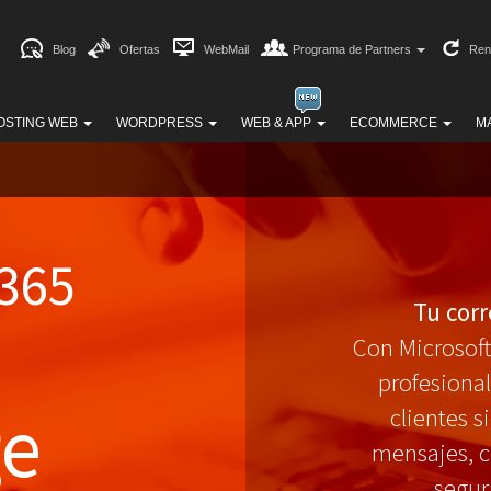
Blog
Ofertas
WebMail
Programa de Partners
Ren
OSTING WEB
WORDPRESS
WEB & APP
ECOMMERCE
M
 365
Tu corr
Con Microsoft
profesional
ge
clientes 
mensajes, c
segur