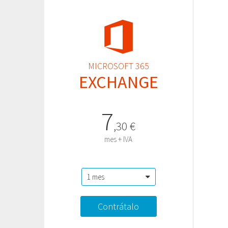
MICROSOFT 365
EXCHANGE
7
,
30
€
mes + IVA
Contrátalo