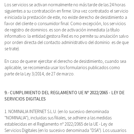
Los servicios se activan normalmente no más tarde de las 24 horas
siguientes a su contratación en firme. Una vez contratado el servicio
e iniciada la prestación de este, no existe derecho de desistimiento a
favor del cliente o consumidor final. Como excepción, los servicios
de registro de dominios .es son de activación inmediata (a título
informativo: la entidad gestora Red.es no permite su anulación salvo
por orden directa del contacto administrativo del dominio .es de que
se trate).
En caso de querer ejercitar el derecho de desistimiento, cuando sea
aplicable, se recomienda usar los formularios publicados como
parte de la Ley 3/2014, de 27 de marzo.
9.- CUMPLIMIENTO DEL REGLAMENTO UE Nº 2022/2065 - LEY DE
SERVICIOS DIGITALES
1. NOMINALIA INTERNET S.L.U. (en lo sucesivo denominada
"NOMINALIA"), incluidas sus filiales, se adhiere a las medidas
establecidas en el Reglamento nº 2022/2065 de la UE - Ley de
Servicios Digitales (en lo sucesivo denominada "DSA"). Los usuarios