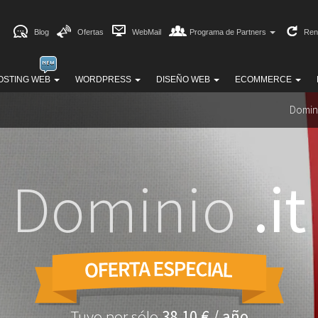
Blog
Ofertas
WebMail
Programa de Partners
Ren
OSTING WEB
WORDPRESS
DISEÑO WEB
ECOMMERCE
Domin
Dominio
.it
Tuyo por sólo
38,10 € / año