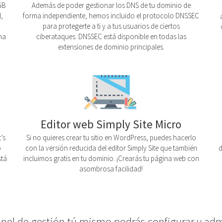
GB
Además de poder gestionar los DNS de tu dominio de
,
forma independiente, hemos incluido el protocolo DNSSEC
para protegerte a ti y a tus usuarios de ciertos
na
ciberataques. DNSSEC está disponible en todas las
extensiones de dominio principales.
Editor web Simply Site Micro
’s
Si no quieres crear tu sitio en WordPress, puedes hacerlo
o
con la versión reducida del editor Simply Site que también
d
stá
incluimos gratis en tu dominio. ¡Crearás tu página web con
asombrosa facilidad!
anel de gestión tú mismo podrás configurar y admi