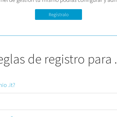
Regístralo
glas de registro para .
io .it?