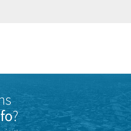
ns
nfo
?