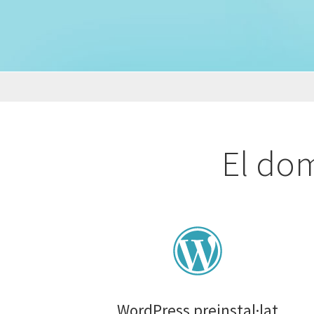
El dom
WordPress preinstal·lat