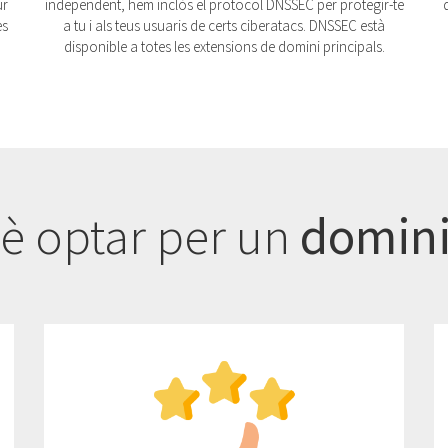
independent, hem inclòs el protocol DNSSEC per protegir-te
ur
a tu i als teus usuaris de certs ciberatacs. DNSSEC està
es
disponible a totes les extensions de domini principals.
è optar per un
domini