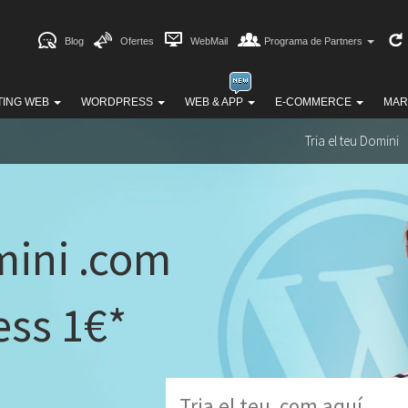
Blog
Ofertes
WebMail
Programa de Partners
TING WEB
WORDPRESS
WEB & APP
E-COMMERCE
MAR
Tria el teu Domini
mini .com
ss 1€*