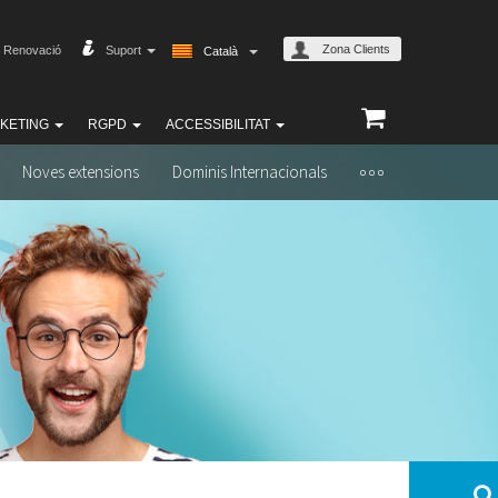
Zona Clients
Renovació
Suport
Català
KETING
RGPD
ACCESSIBILITAT
Noves extensions
Dominis Internacionals