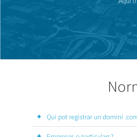
Aquí t
Norm
Qui pot registrar un domini .co
Empreses o particulars?