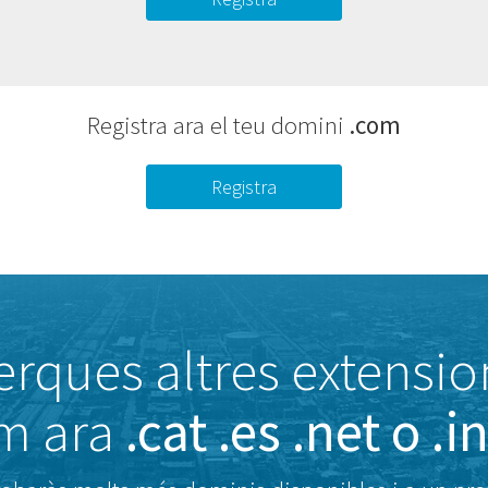
Registra ara el teu domini
.com
Registra
erques altres extensio
m ara
.cat .es .net o .i