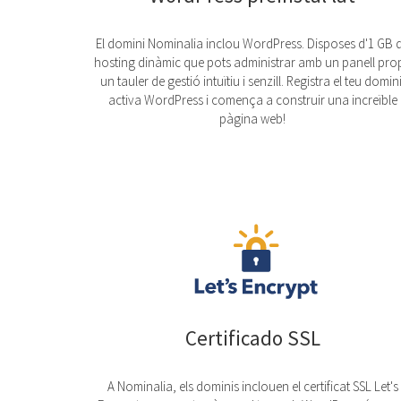
El domini Nominalia inclou WordPress. Disposes d'1 GB 
hosting dinàmic que pots administrar amb un panell prop
un tauler de gestió intuïtiu i senzill. Registra el teu domini
activa WordPress i comença a construir una increïble
pàgina web!
Certificado SSL
A Nominalia, els dominis inclouen el certificat SSL Let's