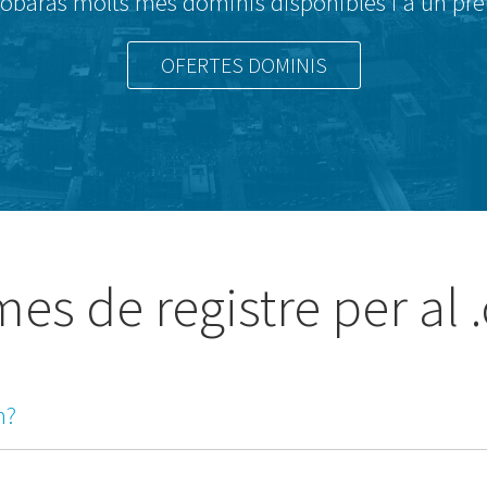
robaràs molts més dominis disponibles i a un pre
OFERTES DOMINIS
es de registre per al 
m?