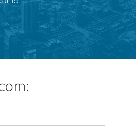
u únic!
.com: