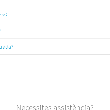
ers?
?
trada?
Necessites assistència?