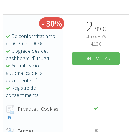
2
- 30%
,
89
€
De conformitat amb
al mes + IVA
el RGPR al 100%
4,13 €
Upgrade des del
dashboard d'usuari
CONTRACTAR
Actualització
automàtica de la
documentació
Registre de
consentiments
Privacitat i Cookies
Termes i