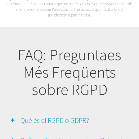
s'aconsella als clients i usuaris que no confiïn en els documents generats amb
ubenda sense obtenir l'assistència d'un advocat qualificat a la(es)
jurisdicció(ns) pertinent(s).
FAQ: Preguntaes
Més Freqüents
sobre RGPD
Què és el RGPD o GDPR?