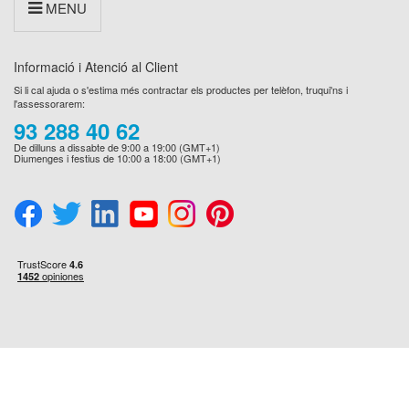
MENU
Informació i Atenció al Client
Si li cal ajuda o s'estima més contractar els productes per telèfon, truqui'ns i
l'assessorarem:
93 288 40 62
De dilluns a dissabte de 9:00 a 19:00 (GMT+1)
Diumenges i festius de 10:00 a 18:00 (GMT+1)
Preferències
de
consentiment