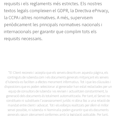
requisits i els reglaments més estrictes. Els nostres
textos legals compleixen el GDPR, la Directiva ePrivacy,
la CCPA i altres normatives. A més, supervisem
periòdicament les principals normatives nacionals i
internacionals per garantir que complim tots els
requisits necessaris.
*El Client reconeix i accepta que els serveis descrits en aquesta pàgina, els
continguts de iubenda.com i els documents generats mitjançant els serveis
d'Iubenda es faciliten a efectes merament informatius. Tot i que les clàusules i
disposicions que es poden seleccionar al generador han estat redactades per un
equip de consultors de Iubenda i es revisen i actualitzen constantment, la
generació dels documents és totalment automatitzada. Per tant, el Servei no
constitueix ni substitueix l'assessorament jurídic ni dóna lloc a una relació de
mandat entre client i advocat. Tot i els esforços realitzats per oferir el millor
servei possible, ni Iubenda ni Nominalia poden garantir que els documents
generats siguin plenament conformes amb la legislació aplicable. Per tant,