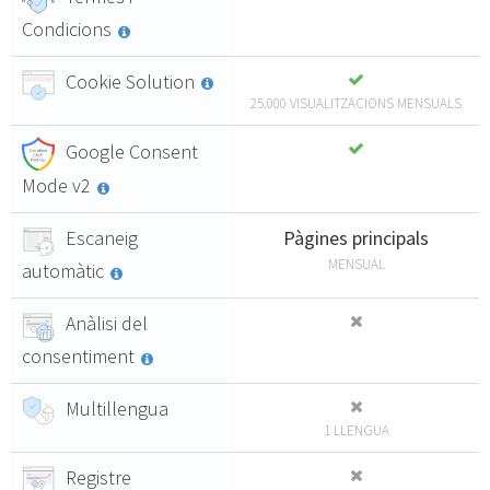
Condicions
Cookie Solution
25.000 VISUALITZACIONS MENSUALS
Google Consent
Mode v2
Escaneig
Pàgines principals
MENSUAL
automàtic
Anàlisi del
consentiment
Multillengua
1 LLENGUA
Registre