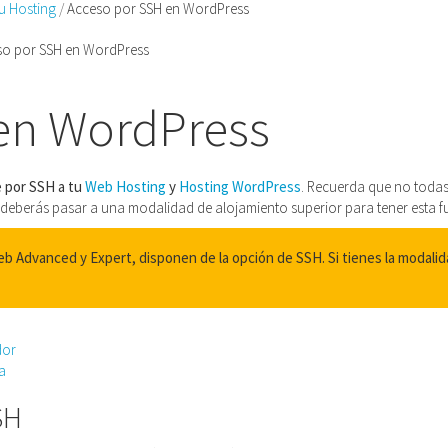
tu Hosting
Acceso por SSH en WordPress
so por SSH en WordPress
en WordPress
 por SSH a tu
Web Hosting
y
Hosting WordPress
. Recuerda que no toda
, deberás pasar a una modalidad de alojamiento superior para tener esta f
 Advanced y Expert, disponen de la opción de SSH. Si tienes la modalid
dor
a
SH