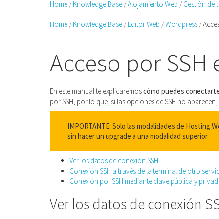
Home
Knowledge Base
Alojamiento Web
Gestión de 
Home
Knowledge Base
Editor Web
Wordpress
Acce
Acceso por SSH 
En este manual te explicaremos
cómo puedes conectarte
por SSH, por lo que, si las opciones de SSH no aparecen
IMPORTANTE: Solo las modalidades de Hosting Web
sin hacer un upgrade a una modalidad superior.
Ver los datos de conexión SSH
Conexión SSH a través de la terminal de otro servi
Conexión por SSH mediante clave pública y privad
Ver los datos de conexión S