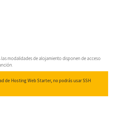
s las modalidades de alojamiento disponen de acceso
unción.
ad de Hosting Web Starter, no podrás usar SSH