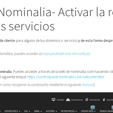
Nominalia- Activar la
s servicios
de cliente
para alguno de tus dominios o servicios
y de esta forma despr
utomática, puedes acceder al
manual desde este otro artículo
.
ominalia
. Puedes acceder a través de la web de nominalia.com haciendo cli
l siguiente enlace:
https://controlpanel.nominalia.com/welcome.html
ar como recuperar tu contraseña mediante el siguiente
manual
)