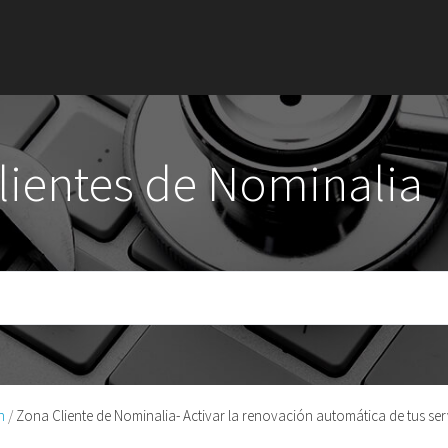
clientes de Nominalia
n
Zona Cliente de Nominalia- Activar la renovación automática de tus ser