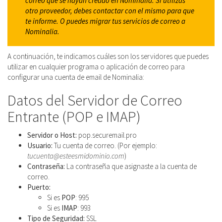
correo que se hayan creado en Nominalia. Si utilizas
otro proveedor, debes contactar con el mismo para que
te informe.
O puedes migrar tus servicios de correo a
Nominalia.
A continuación, te indicamos cuáles son los servidores que puedes
utilizar en cualquier programa o aplicación de correo para
configurar una cuenta de email de Nominalia:
Datos del Servidor de Correo
Entrante (POP e IMAP)
Servidor o Host:
pop.securemail.pro
Usuario:
Tu cuenta de correo. (Por ejemplo:
tucuenta@esteesmidominio.com
)
Contraseña:
La contraseña que asignaste a la cuenta de
correo.
Puerto:
Si es
POP
: 995
Si es
IMAP
: 993
Tipo de Seguridad:
SSL