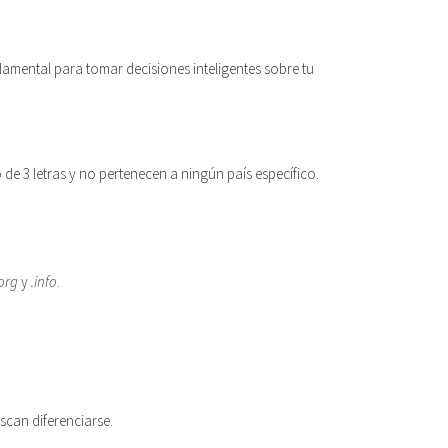
amental para tomar decisiones inteligentes sobre tu
de 3 letras y no pertenecen a ningún país específico.
.org
y
.info
.
scan diferenciarse.