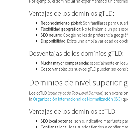
Por ejemplo, el dominio
.ai
ha experimentado un crecimiento
Ventajas de los dominios gTLD:
Reconocimiento global:
Son familiares para usuar
Flexibilidad geográfica:
No te limitan a un país esp
SEO neutro
: Google no les da preferencia geográf
Disponibilidad:
Existe una amplia variedad de opci
Desventajas de los dominios gTLD:
Mucha mayor competencia
: especialmente en los
Costo variable:
los nuevos gTLD pueden ser consid
Dominios de nivel superior 
Los ccTLD (
country code Top-Level Domain
) son extensio
la
Organización Internacional de Normalización (ISO)
que
Ventajas de los dominios ccTLD:
SEO local potente:
son el indicativo más fuerte pa
Confianza local
: los usuarios tienden a confiar m