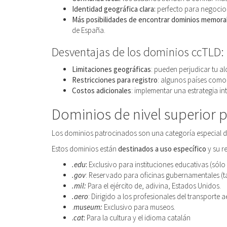
Identidad geográfica clara:
perfecto para negocio
Más posibilidades de encontrar dominios memora
de España.
Desventajas de los dominios ccTLD:
Limitaciones geográficas
: pueden perjudicar tu a
Restricciones para registro
: algunos países como 
Costos adicionales
: implementar una estrategia i
Dominios de nivel superior 
Los dominios patrocinados son una categoría especial de
Estos dominios están
destinados a uso específico
y su re
.edu
:
Exclusivo para instituciones educativas (sólo
.gov
: Reservado para oficinas gubernamentales (t
.mil:
Para el ejército de, adivina, Estados Unidos.
.aero
: Dirigido a los profesionales del transporte a
.
museum:
Exclusivo para museos.
.
cat
:
Para la cultura y el idioma catalán