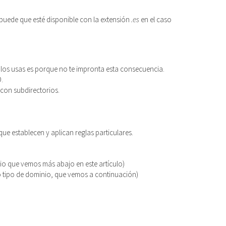
 puede que esté disponible con la extensión
.es
en el caso
si los usas es porque no te impronta esta consecuencia.
D.
 con subdirectorios.
e establecen y aplican reglas particulares.
nio que vemos más abajo en este artículo)
o tipo de dominio, que vemos a continuación)