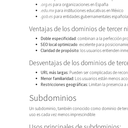
.org.es
para organizaciones en España
.edu.mx
para instituciones educativas en México
.gob.es
para entidades gubernamentales española
Ventajas de los dominios de tercer ni
Doble especificidad:
combinan a la perfección pro
SEO local optimizado
: excelente para posicionam
Claridad de propósito:
los usuarios entienden inme
Desventajas de los dominios de terce
URL más largas:
Pueden ser complicadas de recorda
Menor familiaridad:
Los usuarios están menos aco
Restricciones geográficas:
Limitan la presencia a 
Subdominios
Un subdominio, también conocido como dominio de tercer
uso es cada vez menos imprescindible.
Usos principales de subdominios: