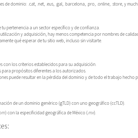
 de dominio: .cat, .net, .eus, .gal, .barcelona, .pro, .online, .store, y mu
u pertenencia a un sector específico y de confianza.
 su utilización y adquisición, hay menos competencia por nombres de calida
mente qué esperar de tu sitio web, incluso sin visitarte.
 con los criterios establecidos para su adquisición.
 para propósitos diferentes a los autorizados.
iones puede resultar en la pérdida del dominio y de todo el trabajo hecho 
binación de un dominio genérico (gTLD) con uno geográfico (ccTLD).
com
) con la especificidad geográfica de México (
.mx
).
es: