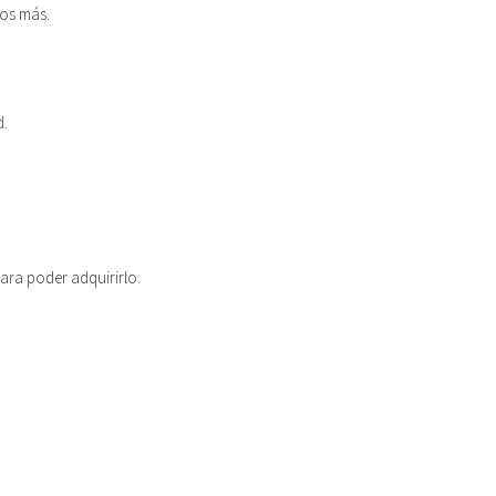
chos más.
d.
para poder adquirirlo.