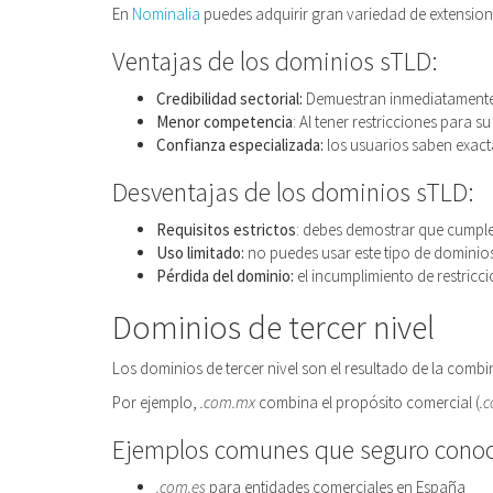
En
Nominalia
puedes adquirir gran variedad de extensiones
Ventajas de los dominios sTLD:
Credibilidad sectorial:
Demuestran inmediatamente t
Menor competencia
: Al tener restricciones para
Confianza especializada:
los usuarios saben exacta
Desventajas de los dominios sTLD:
Requisitos estrictos
: debes demostrar que cumples
Uso limitado:
no puedes usar este tipo de dominios
Pérdida del dominio:
el incumplimiento de restricc
Dominios de tercer nivel
Los dominios de tercer nivel son el resultado de la com
Por ejemplo,
.com.mx
combina el propósito comercial (
.
Ejemplos comunes que seguro conoc
.com.es
para entidades comerciales en España