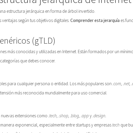
a estructura jerárquica en forma de árbol invertido.
s ventajas según tus objetivos digitales.
Comprender esta jerarquía
es fund
genéricos (gTLD)
ones más conocidas y utilizadas en Internet. Están formados por un mínimo 
as categorías que debes conocer.
bles para cualquier persona o entidad. Los más populares son
.com, .net, 
extensión más reconocida mundialmente para uso comercial.
e nuevas extensiones como
.tech, .shop, .blog, .app
y
.design.
manera exponencial, especialmente entre startups y empresas
tech
que bu