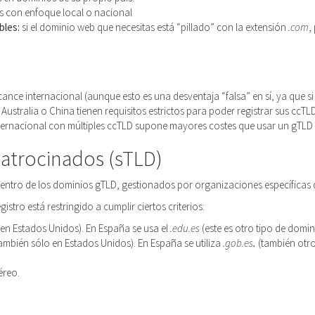
s con enfoque local o nacional
bles:
si el dominio web que necesitas está “pillado” con la extensión
.com
,
lcance internacional (aunque esto es una desventaja “falsa” en sí, ya que 
Australia o China tienen requisitos estrictos para poder registrar sus ccTL
nternacional con múltiples ccTLD supone mayores costes que usar un gTLD
patrocinados (sTLD)
ntro de los dominios gTLD, gestionados por organizaciones específicas qu
gistro está restringido a cumplir ciertos criterios:
 en Estados Unidos). En España se usa el
.edu.es
(este es otro tipo de domi
ambién sólo en Estados Unidos). En España se utiliza
.gob.es
.
(también otr
éreo.