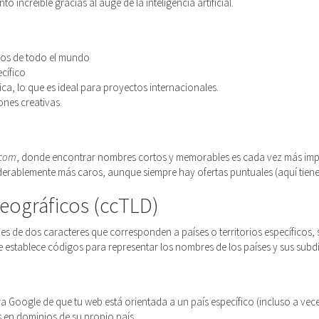
 increíble gracias al auge de la inteligencia artificial.
ios de todo el mundo
ecífico
ica, lo que es ideal para proyectos internacionales.
ones creativas.
.com
, donde encontrar nombres cortos y memorables es cada vez más imp
erablemente más caros, aunque siempre hay ofertas puntuales (aquí tiene
geográficos (ccTLD)
nes de dos caracteres que corresponden a países o territorios específicos,
 establece códigos para representar los nombres de los países y sus subdi
ra Google de que tu web está orientada a un país específico (incluso a vec
ás en dominios de su propio país.