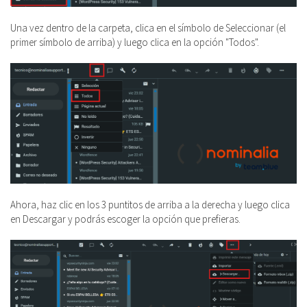
Una vez dentro de la carpeta, clica en el símbolo de Seleccionar (el
primer símbolo de arriba) y luego clica en la opción "Todos".
Ahora, haz clic en los 3 puntitos de arriba a la derecha y luego clica
en Descargar y podrás escoger la opción que prefieras.