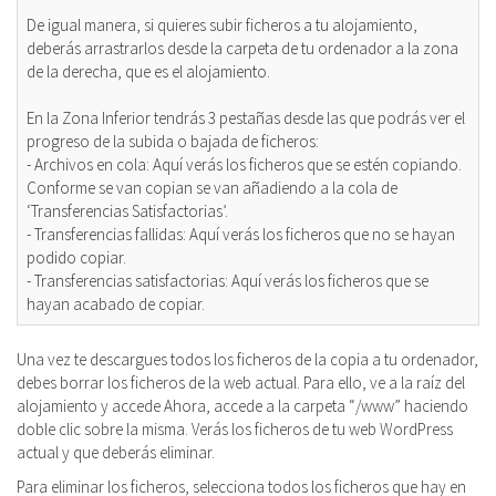
De igual manera, si quieres subir ficheros a tu alojamiento,
deberás arrastrarlos desde la carpeta de tu ordenador a la zona
de la derecha, que es el alojamiento.
En la Zona Inferior tendrás 3 pestañas desde las que podrás ver el
progreso de la subida o bajada de ficheros:
- Archivos en cola: Aquí verás los ficheros que se estén copiando.
Conforme se van copian se van añadiendo a la cola de
‘Transferencias Satisfactorias’.
- Transferencias fallidas: Aquí verás los ficheros que no se hayan
podido copiar.
- Transferencias satisfactorias: Aquí verás los ficheros que se
hayan acabado de copiar.
Una vez te descargues todos los ficheros de la copia a tu ordenador,
debes borrar los ficheros de la web actual. Para ello, ve a la raíz del
alojamiento y accede Ahora, accede a la carpeta “/www” haciendo
doble clic sobre la misma. Verás los ficheros de tu web WordPress
actual y que deberás eliminar.
Para eliminar los ficheros, selecciona todos los ficheros que hay en