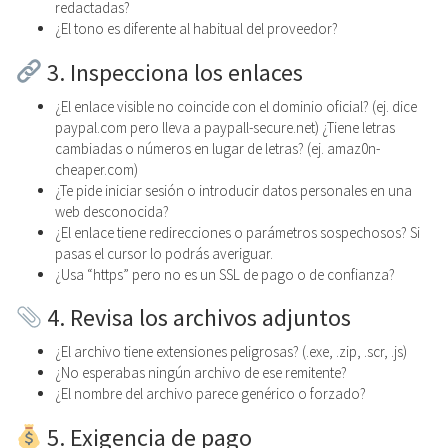
redactadas?
¿El tono es diferente al habitual del proveedor?
3. Inspecciona los enlaces
¿El enlace visible no coincide con el dominio oficial? (ej. dice
paypal.com pero lleva a paypall-secure.net) ¿Tiene letras
cambiadas o números en lugar de letras? (ej. amaz0n-
cheaper.com)
¿Te pide iniciar sesión o introducir datos personales en una
web desconocida?
¿El enlace tiene redirecciones o parámetros sospechosos? Si
pasas el cursor lo podrás averiguar.
¿Usa “https” pero no es un SSL de pago o de confianza?
4. Revisa los archivos adjuntos
¿El archivo tiene extensiones peligrosas? (.exe, .zip, .scr, .js)
¿No esperabas ningún archivo de ese remitente?
¿El nombre del archivo parece genérico o forzado?
5. Exigencia de pago