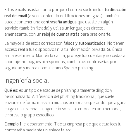
Estos emails asustan tanto porque el correo suele incluir
tu dirección
real de email
(a veces obtenida de filtraciones antiguas), también
puede contener una
contraseña antigua
que usaste en algún
servicio (también filtrada) y utiliza un lenguaje es directo,
amenazante, con un
reloj de cuenta atrás
para presionarte.
La mayoría de estos correos son
falsos y automatizados
. No tienen
acceso real a tus dispositivos ni a tu información privada. Su única
arma es el miedo. Mantén la calma, protege tus cuentas y no cedas al
chantaje: no pagues ni respondas, cambia tus contraseñas por
seguridad y marca el email como Spam o phishing.
Ingeniería social
Qué es:
es un tipo de ataque de phishing altamente dirigido y
personalizado. A diferencia del phishing tradicional, que suele
enviarse de forma masiva a muchas personas esperando que alguna
caiga en la trampa, la ingeniería social se enfoca en una persona,
empresa o grupo específico.
Ejemplo 1:
el departamento IT de tu empresa pide que actualices tu
contraseña mediante un enlace falso: