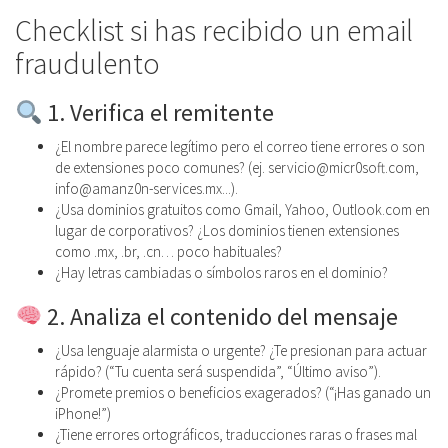
Checklist si has recibido un email
fraudulento
1. Verifica el remitente
¿El nombre parece legítimo pero el correo tiene errores o son
de extensiones poco comunes? (ej. servicio@micr0soft.com,
info@amanz0n-services.mx...).
¿Usa dominios gratuitos como Gmail, Yahoo, Outlook.com en
lugar de corporativos? ¿Los dominios tienen extensiones
como .mx, .br, .cn… poco habituales?
¿Hay letras cambiadas o símbolos raros en el dominio?
2. Analiza el contenido del mensaje
¿Usa lenguaje alarmista o urgente? ¿Te presionan para actuar
rápido? (“Tu cuenta será suspendida”, “Último aviso”).
¿Promete premios o beneficios exagerados? (“¡Has ganado un
iPhone!”)
¿Tiene errores ortográficos, traducciones raras o frases mal