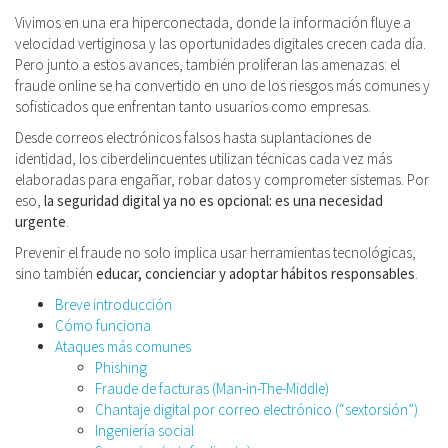
Vivimos en una era hiperconectada, donde la información fluye a
velocidad vertiginosa y las oportunidades digitales crecen cada día.
Pero junto a estos avances, también proliferan las amenazas: el
fraude online se ha convertido en uno de los riesgos más comunes y
sofisticados que enfrentan tanto usuarios como empresas.
Desde correos electrónicos falsos hasta suplantaciones de
identidad, los ciberdelincuentes utilizan técnicas cada vez más
elaboradas para engañar, robar datos y comprometer sistemas. Por
eso,
la seguridad digital ya no es opcional: es una necesidad
urgente
.
Prevenir el fraude no solo implica usar herramientas tecnológicas,
sino también
educar, concienciar y adoptar hábitos responsables
.
Breve introducción
Cómo funciona
Ataques más comunes
Phishing
Fraude de facturas (Man-in-The-Middle)
Chantaje digital por correo electrónico (“sextorsión”)
Ingeniería social