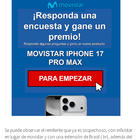
Se puede observar el remitente que ya es sospechoso, con m0vistar
en lugar de movistar y con una extensión de Brasil (.br), además del