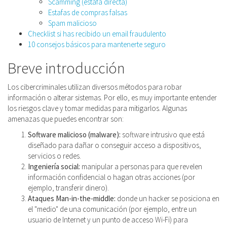
Scamming (estafa directa)
Estafas de compras falsas
Spam malicioso
Checklist si has recibido un email fraudulento
10 consejos básicos para mantenerte seguro
Breve introducción
Los cibercriminales utilizan diversos métodos para robar
información o alterar sistemas. Por ello, es muy importante entender
los riesgos clave y tomar medidas para mitigarlos. Algunas
amenazas que puedes encontrar son:
Software malicioso (malware):
software intrusivo que está
diseñado para dañar o conseguir acceso a dispositivos,
servicios o redes.
Ingeniería social:
manipular a personas para que revelen
información confidencial o hagan otras acciones (por
ejemplo, transferir dinero).
Ataques Man-in-the-middle:
donde un hacker se posiciona en
el "medio" de una comunicación (por ejemplo, entre un
usuario de Internet y un punto de acceso Wi-Fi) para