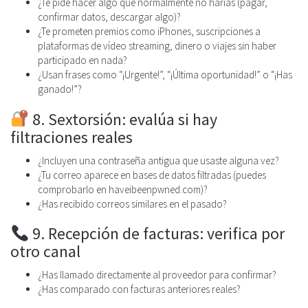
¿Te pide hacer algo que normalmente no harías (pagar,
confirmar datos, descargar algo)?
¿Te prometen premios como iPhones, suscripciones a
plataformas de vídeo streaming, dinero o viajes sin haber
participado en nada?
¿Usan frases como “¡Urgente!”, “¡Última oportunidad!” o “¡Has
ganado!”?
8. Sextorsión: evalúa si hay
filtraciones reales
¿Incluyen una contraseña antigua que usaste alguna vez?
¿Tu correo aparece en bases de datos filtradas (puedes
comprobarlo en haveibeenpwned.com)?
¿Has recibido correos similares en el pasado?
9. Recepción de facturas: verifica por
otro canal
¿Has llamado directamente al proveedor para confirmar?
¿Has comparado con facturas anteriores reales?