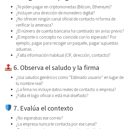
¿Te piden pagar en criptomonedas (Bitcoin, Ethereum)?
¿Incluyen una dirección de monedero digital?
¿No ofrecen ningún canal oficial de contacto ni forma de
verificar la amenaza?
¿El número de cuenta bancaria ha cambiado sin aviso previo?
¿El importe o concepto no coincide con lo esperado? Por
ejemplo, pagar para recoger un paquete, pagar supuestas
aduanas…
¿Falta información habitual (CIF, dirección, contacto)?
6. Observa el saludo y la firma
¿Usa saludos genéricos como “Estimado usuario” en lugar de
tu nombre real?
¿La firma no incluye datos reales de contacto o empresa?
¿Falta el logo oficial o está mal diseñado?
7. Evalúa el contexto
¿No esperabas ese correo?
¿La empresa nunca te contacta por ese canal?