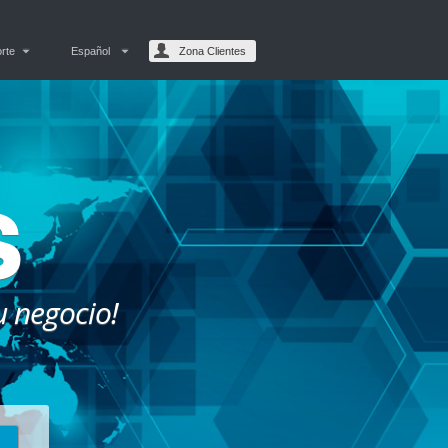
rte
Español
Zona Clientes
s
u negocio!