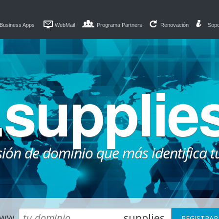
Business Apps
WebMail
Programa Partners
Renovación
Sopo
.supplie
sión de dominio que más identifica t
ww.
.supplies