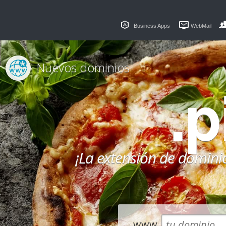
Business Apps
WebMail
Nuevos dominios
.p
¡La extensión de dominio
www.