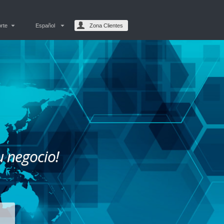
rte
Español
Zona Clientes
u negocio!