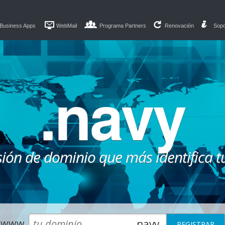
Business Apps
WebMail
Programa Partners
Renovación
Sopo
.navy
sión de dominio que más identifica t
www.
.navy