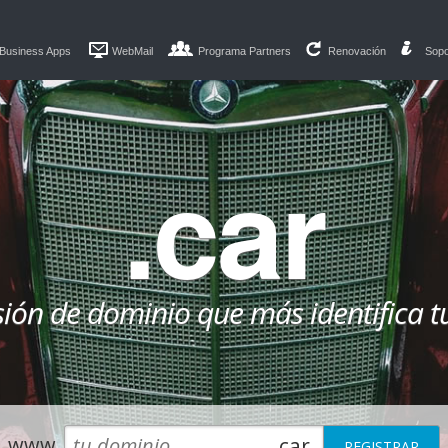
Business Apps
WebMail
Programa Partners
Renovación
Sopo
.car
sión de dominio que más identifica t
www.
.car