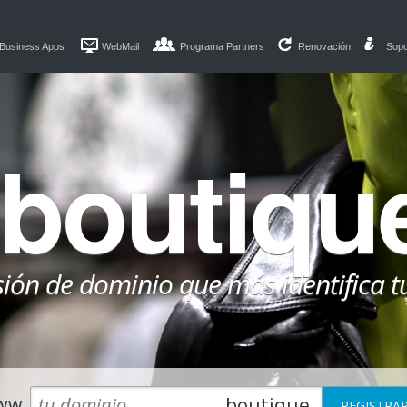
Business Apps
WebMail
Programa Partners
Renovación
Sopo
.boutiqu
sión de dominio que más identifica t
ww.
.boutique