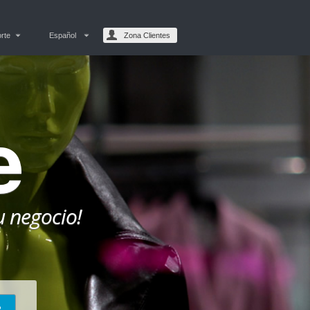
rte
Español
Zona Clientes
e
u negocio!